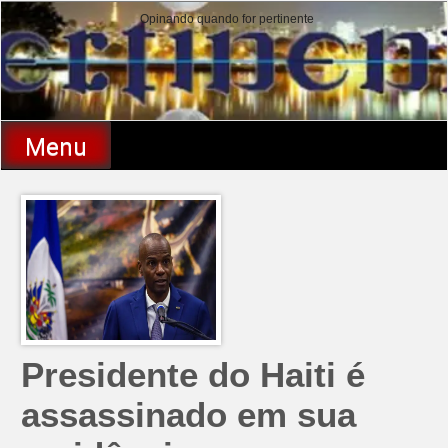
Skip
Opinando quando for pertinente
to
content
Pertinente
Menu
Presidente do Haiti é
assassinado em sua