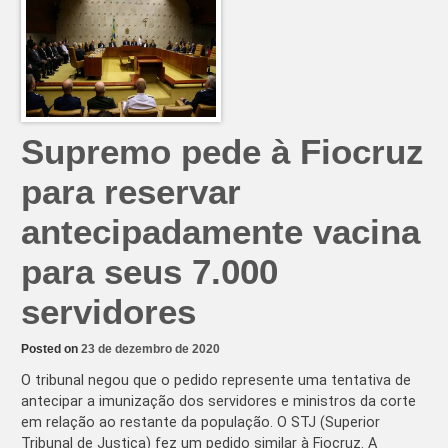
de
90
extremistas
apoiadores
de
Trump
que
invadiram
o
Capitólio
Supremo pede à Fiocruz
para reservar
antecipadamente vacina
para seus 7.000
servidores
Posted on
23 de dezembro de 2020
O tribunal negou que o pedido represente uma tentativa de
antecipar a imunização dos servidores e ministros da corte
em relação ao restante da população. O STJ (Superior
Tribunal de Justiça) fez um pedido similar à Fiocruz. A