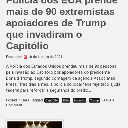
mais de 90 extremistas
apoiadores de Trump
que invadiram o
Capitólio
Posted on
10 de janeiro de 2021
A Polícia dos Estados Unidos prendeu mais de 90 pessoas
pela invasão ao Capitólio por apoiadores do presidente
Donald Trump, segundo contagem da agência Associated
Press. Três dias antes, a polícia do local teria rejeitado ajuda
federal para reforçar a segurança do prédio.…
Posted in
Geral
Tagged
,
,
,
Leave a
Capitólio
EUA
invasão
Trump
on
Comment
Polícia
dos
EUA
prende
mais