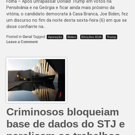
Folha – Após ultrapassar Donald Trump em votos na
Pensilvânia e na Geórgia e ficar ainda mais próximo da
vitória, o candidato democrata à Casa Branca, Joe Biden, fez
um discurso no fim da noite desta sexta-feira (6) em que se
disse confiante na…
Posted in
Geral
Tagged
,
,
,
Apuração
Biden
Eleições EUA
Trump
on
Leave a Comment
Biden
se
diz
confiante
em
vitória
após
abrir
vantagem
na
Pensilvânia
Criminosos bloqueiam
base de dados do STJ e