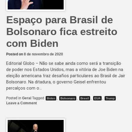
Espaço para Brasil de
Bolsonaro fica estreito
com Biden
Posted on
8 de novembro de 2020
Editorial Globo – Não se sabe ainda como será a transição
de poder nos Estados Unidos, mas a vitória de Joe Biden na
eleição americana traz desafios particulares ao Brasil de Jair
Bolsonaro. Na ditadura, o governo Geisel enfrentou
percalços com o…
Posted in
Geral
Tagged
,
,
,
,
Biden
Bolsonaro
Brasil
EUA
Trump
on
Leave a Comment
Espaço
para
Brasil
de
Bolsonaro
fica
estreito