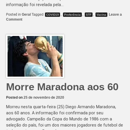
informação foi revelada pela…
Posted in
Geral
Tagged
,
,
,
Leave a
COVID19
Preferência
STF
Vacina
on
Comment
Supremo
pede
à
Fiocruz
para
reservar
antecipadamente
vacina
para
seus
7.000
servidores
Morre Maradona aos 60
Posted on
25 de novembro de 2020
Morreu nesta quarta-feira (25) Diego Armando Maradona,
aos 60 anos. A informação foi confirmada por seu
advogado. Campeão da Copa do Mundo de 1986 com a
seleção do país, foi um dos maiores jogadores de futebol de