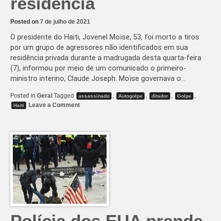
residência
Posted on
7 de julho de 2021
O presidente do Haiti, Jovenel Moïse, 53, foi morto a tiros
por um grupo de agressores não identificados em sua
residência privada durante a madrugada desta quarta-feira
(7), informou por meio de um comunicado o primeiro-
ministro interino, Claude Joseph. Moïse governava o…
Posted in
Geral
Tagged
,
,
,
,
assassinado
Autogolpe
ditador
Golpe
on
Leave a Comment
Haiti
Presidente
do
Haiti
é
assassinado
em
sua
residência
Polícia dos EUA prende