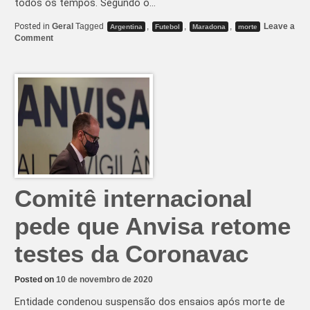
todos os tempos. Segundo o…
Posted in
Geral
Tagged
,
,
,
Leave a
Argentina
Futebol
Maradona
morte
on
Comment
Morre
Maradona
aos
60
Comitê internacional
pede que Anvisa retome
testes da Coronavac
Posted on
10 de novembro de 2020
Entidade condenou suspensão dos ensaios após morte de