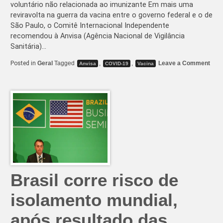
voluntário não relacionada ao imunizante Em mais uma
reviravolta na guerra da vacina entre o governo federal e o de
São Paulo, o Comitê Internacional Independente
recomendou à Anvisa (Agência Nacional de Vigilância
Sanitária)…
on
Posted in
Geral
Tagged
,
,
Leave a Comment
Anvisa
COVID-19
Vacina
Com
inte
ped
que
Anvi
ret
test
da
Cor
Brasil corre risco de
isolamento mundial,
após resultado das