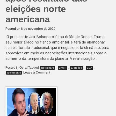
eleições norte
americana
Posted on
8 de novembro de 2020
O presidente Jair Bolsonaro ficou órfão de Donald Trump,
seu maior aliado no flanco ambiental, e terá de abandonar
seu eleitorado tradicional, que é negacionista climático, para
sobreviver em meio às negociações internacionais sobre o
aumento da temperatura do planeta. A revitalização…
Posted in
Geral
Tagged
,
,
,
,
Bolsonaro
Brasil
Eleições
EUA
on
Leave a Comment
isolamento
Brasil
corre
risco
de
isolamento
mundial,
após
resultado
das
eleições
norte
americana