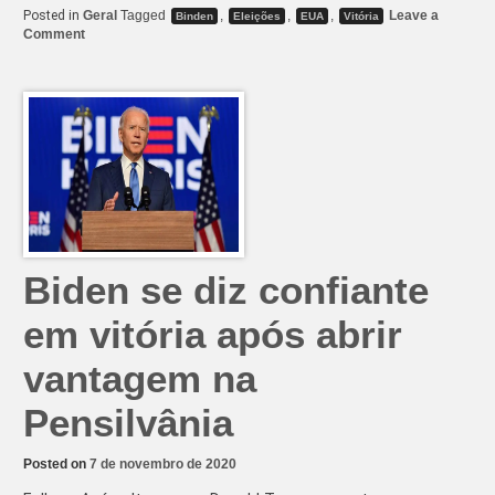
Posted in
Geral
Tagged
,
,
,
Leave a
Binden
Eleições
EUA
Vitória
on
Comment
Biden
derrota
Trump
e
se
torna
o
próximo
presidente
dos
Estados
Unidos
da
América
Biden se diz confiante
em vitória após abrir
vantagem na
Pensilvânia
Posted on
7 de novembro de 2020