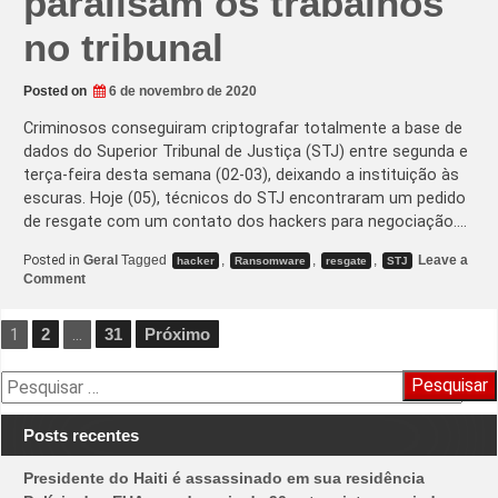
paralisam os trabalhos
no tribunal
Posted on
6 de novembro de 2020
Criminosos conseguiram criptografar totalmente a base de
dados do Superior Tribunal de Justiça (STJ) entre segunda e
terça-feira desta semana (02-03), deixando a instituição às
escuras. Hoje (05), técnicos do STJ encontraram um pedido
de resgate com um contato dos hackers para negociação.…
Posted in
Geral
Tagged
,
,
,
Leave a
hacker
Ransomware
resgate
STJ
on
Comment
Criminosos
bloqueiam
base
Navegação
1
2
…
31
Próximo
de
dados
por
do
Pesquisar
STJ
posts
por:
e
paralisam
Posts recentes
os
trabalhos
no
Presidente do Haiti é assassinado em sua residência
tribunal