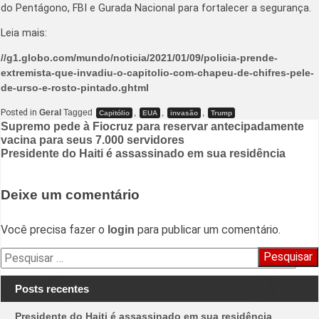
do Pentágono, FBI e Gurada Nacional para fortalecer a segurança.
Leia mais:
//g1.globo.com/mundo/noticia/2021/01/09/policia-prende-
extremista-que-invadiu-o-capitolio-com-chapeu-de-chifres-pele-
de-urso-e-rosto-pintado.ghtml
Posted in
Geral
Tagged
,
,
,
Capitólio
EUA
invasão
Trump
Navegação
Supremo pede à Fiocruz para reservar antecipadamente
vacina para seus 7.000 servidores
de
Presidente do Haiti é assassinado em sua residência
Post
Deixe um comentário
Você precisa fazer o
para publicar um comentário.
login
Pesquisar
por:
Posts recentes
Presidente do Haiti é assassinado em sua residência