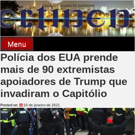
Skip
Opinando quando for pertinente
to
content
Pertinente
Menu
Polícia dos EUA prende
mais de 90 extremistas
apoiadores de Trump que
invadiram o Capitólio
Posted on
10 de janeiro de 2021